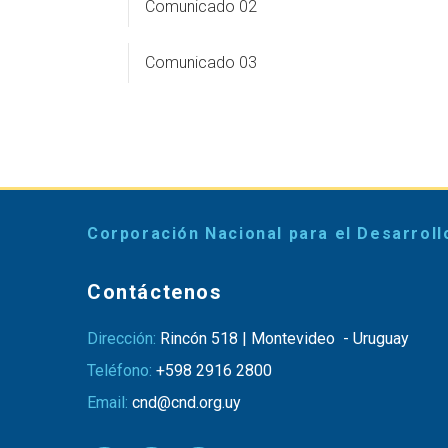
Comunicado 02
Comunicado 03
Corporación Nacional para el Desarroll
Contáctenos
Dirección:
Rincón 518 | Montevideo - Uruguay
Teléfono:
+598 2916 2800
Email:
cnd@cnd.org.uy