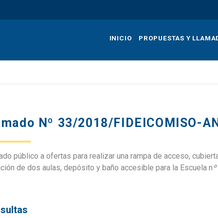
Pasar
al
contenido
INICIO
PROPUESTAS Y LLAMA
principal
amado Nº 33/2018/FIDEICOMISO-A
do público a ofertas para realizar una rampa de acceso, cubiert
ción de dos aulas, depósito y baño accesible para la Escuela n
º
sultas