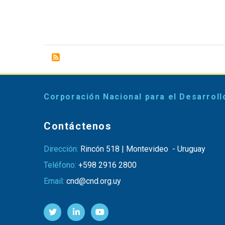
Corporación Nacional para el Desarroll
Contáctenos
Dirección:
Rincón 518 | Montevideo - Uruguay
Teléfono:
+598 2916 2800
Email:
cnd@cnd.org.uy