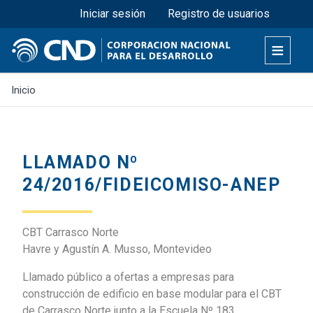
Menú superior
Pasar
Iniciar sesión
Registro de usuarios
al
contenido
principal
Inicio
LLAMADO Nº
24/2016/FIDEICOMISO-ANEP
CBT Carrasco Norte
Havre y Agustín A. Musso, Montevideo
Llamado público a ofertas a empresas para
construcción de edificio en base modular para el CBT
de Carrasco Norte junto a la Escuela Nº 183.