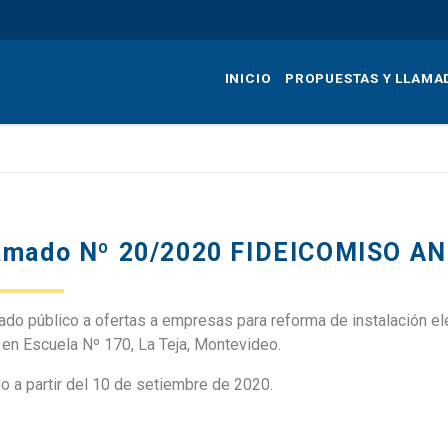
Pasar
al
contenido
INICIO
PROPUESTAS Y LLAMA
principal
amado Nº 20/2020 FIDEICOMISO A
do público a ofertas a empresas para reforma de instalación elé
 en Escuela Nº 170, La Teja, Montevideo.
o a partir del 10 de setiembre de 2020.