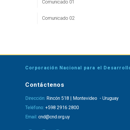
Comunicado 01
Comunicado 02
Corporación Nacional para el Desarroll
Contáctenos
Dirección:
Rincón 518 | Montevideo - Uruguay
Teléfono:
+598 2916 2800
Email:
cnd@cnd.org.uy