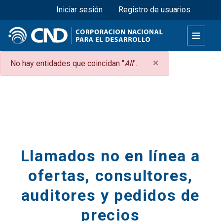
Menú superior
Pasar
Iniciar sesión
Registro de usuarios
al
contenido
principal
×
Mensaje
No hay entidades que coincidan "
All
".
de
Secciones
error
Llamados no en línea a
ofertas, consultores,
auditores y pedidos de
precios