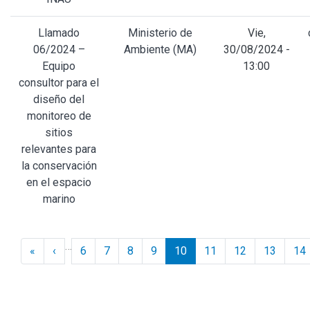
Llamado
Ministerio de
Vie,
06/2024 –
Ambiente (MA)
30/08/2024 -
Equipo
13:00
consultor para el
diseño del
monitoreo de
sitios
relevantes para
la conservación
en el espacio
marino
Paginación
…
« Inicio
‹ Anterior
«
‹
6
7
8
9
10
11
12
13
14