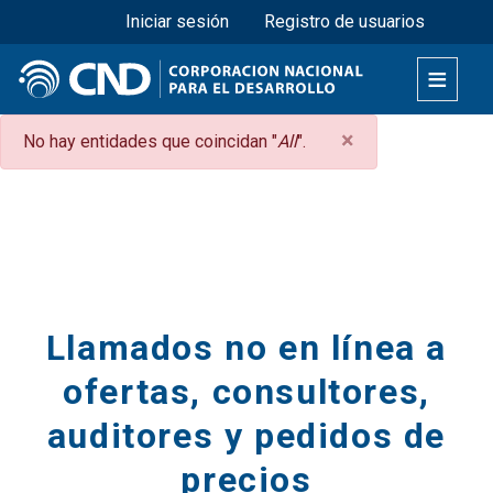
Menú superior
Pasar
Iniciar sesión
Registro de usuarios
al
contenido
principal
×
Mensaje
No hay entidades que coincidan "
All
".
de
Secciones
error
Llamados no en línea a
ofertas, consultores,
auditores y pedidos de
precios