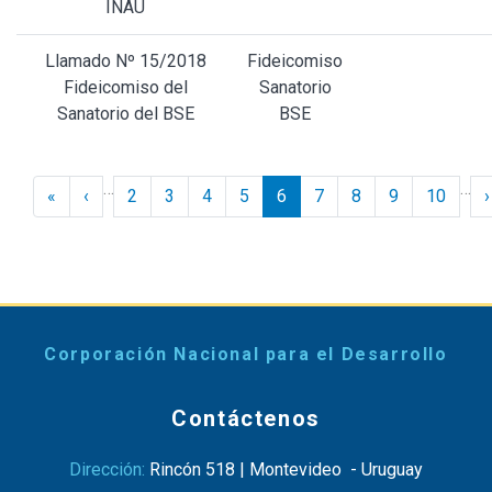
INAU
Llamado Nº 15/2018
Fideicomiso
Fideicomiso del
Sanatorio
Sanatorio del BSE
BSE
Paginación
…
…
« Inicio
‹ Anterior
«
‹
2
3
4
5
6
7
8
9
10
›
Corporación Nacional para el Desarrollo
Contáctenos
Dirección:
Rincón 518 | Montevideo - Uruguay