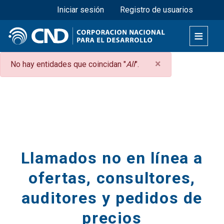
Menú superior
Pasar
Iniciar sesión
Registro de usuarios
al
contenido
principal
×
Mensaje
No hay entidades que coincidan "
All
".
de
Secciones
error
Llamados no en línea a
ofertas, consultores,
auditores y pedidos de
precios